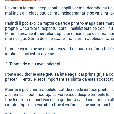
La varsta la care incep scoala, copiii vor mai degraba sa fie 
mai inalt din clasa sau cel mai neindemanatic se va simti e
Parintii ii pot explica faptul ca trece printr-o etapa care ma
proprie. Oricare ar fi aspectul care il nelinisteste pe copil, 
Minimizarea sentimentelor copilului (chiar si cu cele mai bun
mai nesigur. Stima de sine scade, mai ales in adolescenta, si 
Increderea in sine se castiga vazand ca poate sa faca tot fel
implice in activitati diverse.
2. Teama de a nu avea prieteni
Poate adultilor le este greu sa inteleaga, dar prima grija a c
prieteni. Pentru el este important sa simta ca este acceptat 
Parintii ii pot aminti copilului cat de repede isi face prieteni d
asemenea, il poti incuraja sa vorbeasca despre temerile lui i
tine legatura cu prietenii de la gradinita sau il ingrijoreaza a
simplul fapt ca a vorbit cu tine il va face sa se simta mai bi