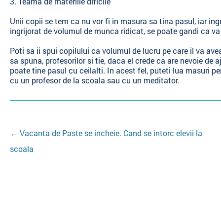
3. Teama de materiile dificile
Unii copii se tem ca nu vor fi in masura sa tina pasul, iar ing
ingrijorat de volumul de munca ridicat, se poate gandi ca va 
Poti sa ii spui copilului ca volumul de lucru pe care il va av
sa spuna, profesorilor si tie, daca el crede ca are nevoie d
poate tine pasul cu ceilalti. In acest fel, puteti lua masuri p
cu un profesor de la scoala sau cu un meditator.
Navigatie
←
Vacanta de Paste se incheie. Cand se intorc elevii la
scoala