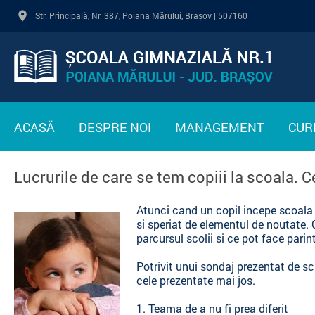
Str. Principală, Nr. 387, Poiana Mărului, Brașov | 507160
ACASĂ
DESPRE NOI
MANAGEMENT
CUR
PREZENTARE
CONDUCERE
PL
Lucrurile de care se tem copiii la scoala. Ce
INTERES PUBLIC
CADRE DIDACTICE
ST
Atunci cand un copil incepe scoala
si speriat de elementul de noutate. C
STATUTUL ELEVULUI
PR
parcursul scolii si ce pot face parint
LEGISLAȚIE
Potrivit unui sondaj prezentat de s
cele prezentate mai jos.
PLAN DE DEZVOLTARE
INSTITUȚIONALĂ
1. Teama de a nu fi prea diferit