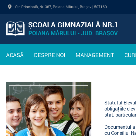
Str. Principală, Nr. 387, Poiana Mărului, Brașov | 507160
ACASĂ
DESPRE NOI
MANAGEMENT
CUR
PREZENTARE
CONDUCERE
PL
INTERES PUBLIC
CADRE DIDACTICE
ST
STATUTUL ELEVULUI
PR
Statutul Elevu
obligaţiile ele
LEGISLAȚIE
stat, particul
PLAN DE DEZVOLTARE
Documentul a f
INSTITUȚIONALĂ
cu Consiliul Na