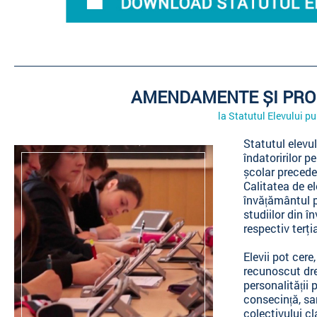
AMENDAMENTE ȘI PROP
la Statutul Elevului pu
Statutul elevul
îndatoririlor p
școlar precede
Calitatea de el
învățământul p
studiilor din î
respectiv terţi
Elevii pot cere,
recunoscut drep
personalității 
consecință, sa
colectivului cl