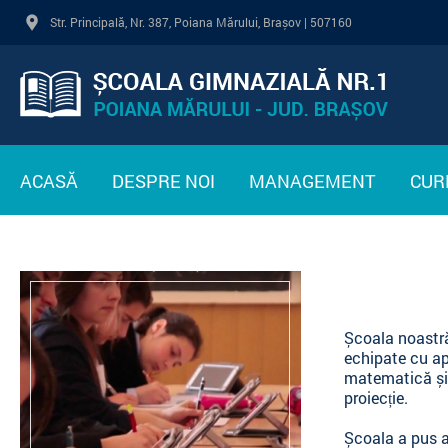
Str. Principală, Nr. 387, Poiana Mărului, Brașov | 507160
ACASĂ
DESPRE NOI
MANAGEMENT
CUR
PREZENTARE
CONDUCERE
PL
INTERES PUBLIC
CADRE DIDACTICE
ST
STATUTUL ELEVULUI
PR
Școala noastră
echipate cu apl
LEGISLAȚIE
matematică și 
proiecție.
PLAN DE DEZVOLTARE
INSTITUȚIONALĂ
Școala a pus a